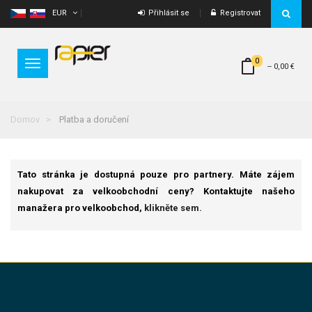
EUR
Přihlásit se
Registrovat
0
Toggle
--
0,00 €
navigation
Domov
Platba a doručení
Tato stránka je dostupná pouze pro partnery. Máte zájem
nakupovat za velkoobchodní ceny? Kontaktujte našeho
manažera pro velkoobchod,
klikněte sem.