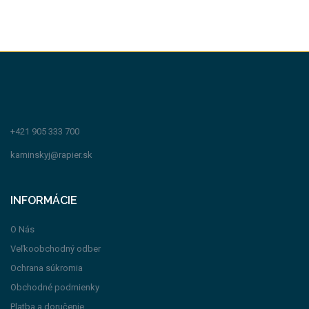
+421 905 333 700
kaminskyj@rapier.sk
INFORMÁCIE
O Nás
Veľkoobchodný odber
Ochrana súkromia
Obchodné podmienky
Platba a doručenie