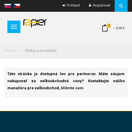
Prihlásiť
Registrovať
0
Toggle
--
0,00 €
navigation
Domov
Platba a doručenie
Táto stránka je dostupná len pre partnerov. Máte záujem
nakupovať za veľkoobchodné ceny? Kontaktujte nášho
manažéra pre veľkoobchod,
kliknite sem.