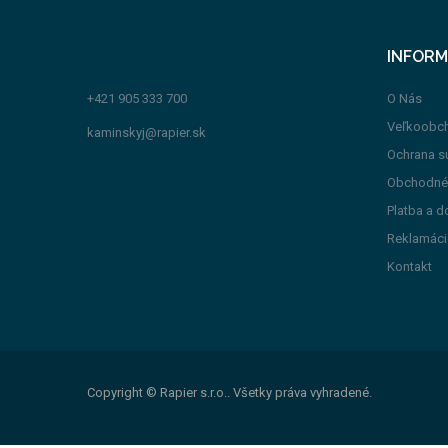
INFORM
+421 905 333 700
O Nás
Veľkoobc
kaminskyj@rapier.sk
Ochrana s
Obchodné
Platba a d
Reklamáci
Kontakt
Copyright © Rapier s.r.o.. Všetky práva vyhradené.