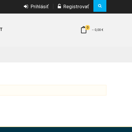
Prihlásiť
Registrovať
0
T
--
0,00 €