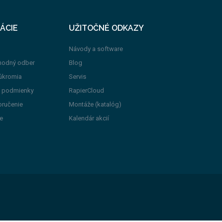
ÁCIE
UŽITOČNÉ ODKAZY
Návody a software
hodný odber
Blog
úkromia
Servis
 podmienky
RapierCloud
oručenie
Montáže (katalóg)
e
Kalendár akcií