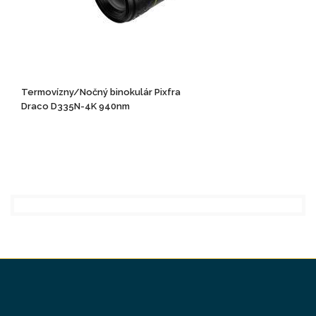
Termovízny/Nočný binokulár Pixfra
Draco D335N-4K 940nm