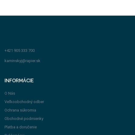
+421 905 333 700
kaminskyj@rapier.sk
INFORMÁCIE
O Nás
Veľkoobchodný odber
Ochrana súkromia
Obchodné podmienky
Platba a doručenie