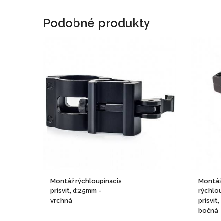
Podobné produkty
Montáž rýchloupínacia pre
Montá
prísvit, d:25mm -
rýchlo
vrchná
prísvit
bočná