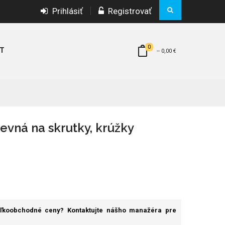
Prihlásiť
Registrovať
0
T
--
0,00 €
evná na skrutky, krúžky
eľkoobchodné ceny? Kontaktujte nášho manažéra pre