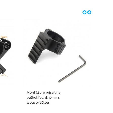
Montáž pre prísvit na
Montá
puškohľad, d:30mm s
1780 p
weaver lištou
krúžky
krúžky