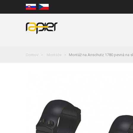
Domov
Montáže
Montáž na Anschutz 1780 pevná na sk