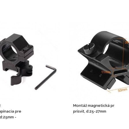
ž
Montáž magnetická pre
upínacia pre
prísvit, d:25-27mm
, d:25mm -