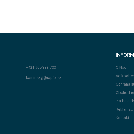
INFORM
+421 905 333 700
O Nás
Veľkoobc
kaminskyj@rapier.sk
Ochrana s
Obchodné
Platba a d
Reklamáci
Kontakt