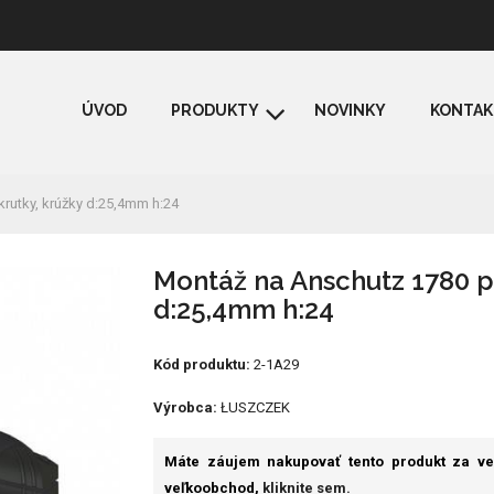
ÚVOD
PRODUKTY
NOVINKY
KONTAK
rutky, krúžky d:25,4mm h:24
Montáž na Anschutz 1780 p
d:25,4mm h:24
Kód produktu:
2-1A29
Výrobca:
ŁUSZCZEK
Máte záujem nakupovať tento produkt za v
veľkoobchod,
kliknite sem.