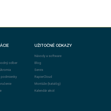
ÁCIE
UŽITOČNÉ ODKAZY
Návody a software
hodný odber
Blog
úkromia
Servis
 podmienky
RapierCloud
oručenie
Montáže (katalóg)
e
Kalendár akcií