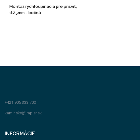
Montáž rýchloupínacia pre prísvit,
d:25mm - bočná
+421 905 333 700
kaminskyj@rapier.sk
INFORMÁCIE