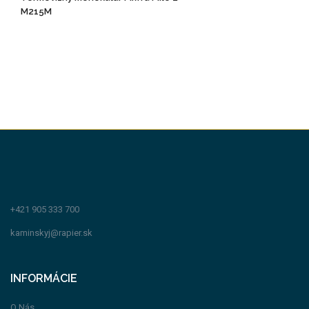
M215M
+421 905 333 700
kaminskyj@rapier.sk
INFORMÁCIE
O Nás