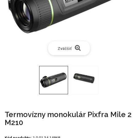
Zväčšiť
Termovízny monokulár Pixfra Mile 2
M210
Kód produktu:
1.0.01.34.14868