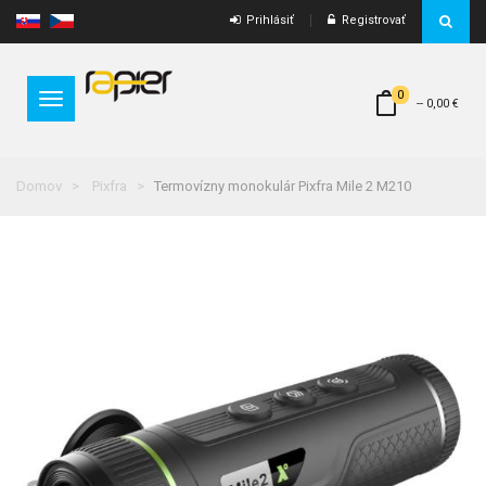
Prihlásiť
Registrovať
0
Toggle
--
0,00 €
navigation
Domov
Pixfra
Termovízny monokulár Pixfra Mile 2 M210