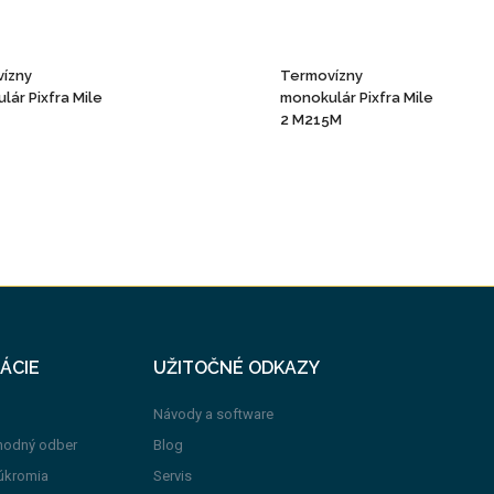
ízny
Termovízny
lár Pixfra Mile
monokulár Pixfra Mile
2 M215M
ÁCIE
UŽITOČNÉ ODKAZY
Návody a software
hodný odber
Blog
úkromia
Servis