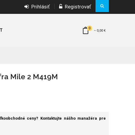
Prihlásiť
Registrovať
0
T
--
0,00 €
fra Mile 2 M419M
eľkoobchodné ceny? Kontaktujte nášho manažéra pre