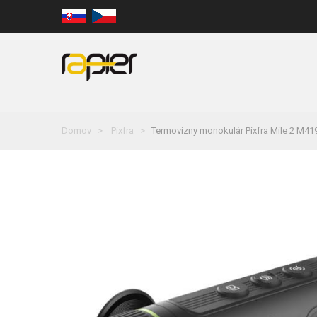
Domov
Pixfra
Termovízny monokulár Pixfra Mile 2 M4