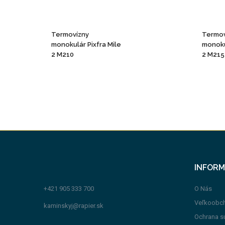
Termovízny
Termov
monokulár Pixfra Mile
monoku
2 M210
2 M215
INFORM
+421 905 333 700
O Nás
Veľkoobc
kaminskyj@rapier.sk
Ochrana s