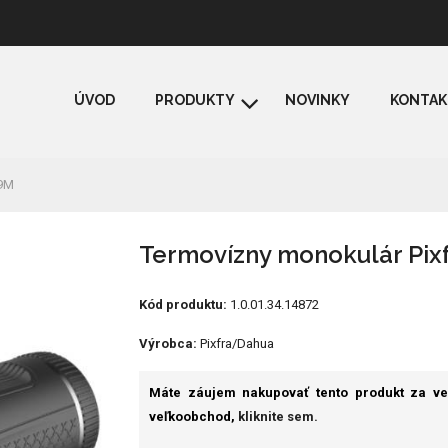
ÚVOD
PRODUKTY
NOVINKY
KONTAK
19M
Termovízny monokulár Pix
Kód produktu:
1.0.01.34.14872
Výrobca:
Pixfra/Dahua
Máte záujem nakupovať tento produkt za v
veľkoobchod,
kliknite sem.