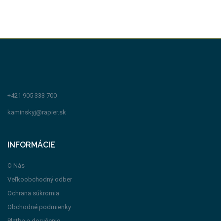
+421 905 333 700
kaminskyj@rapier.sk
INFORMÁCIE
O Nás
Veľkoobchodný odber
Ochrana súkromia
Obchodné podmienky
Platba a doručenie