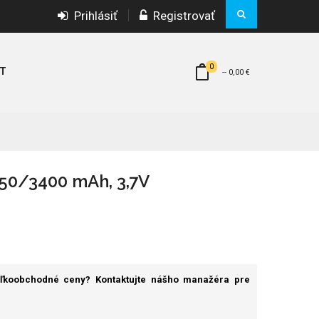
Prihlásiť
Registrovať
0
T
--
0,00 €
50/3400 mAh, 3,7V
eľkoobchodné ceny? Kontaktujte nášho manažéra pre