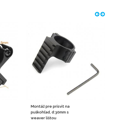
Montáž pre prísvit na
Power
puškohľad, d:30mm s
Alpha 
weaver lištou
čierny