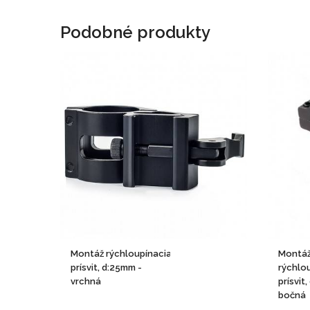
Podobné produkty
Montáž rýchloupínacia pre
Montá
prísvit, d:25mm -
rýchlo
vrchná
prísvit
bočná