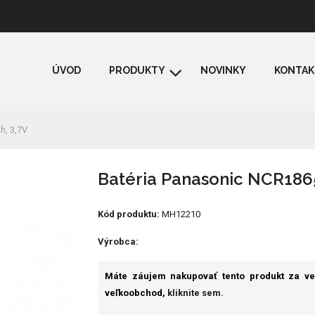
ÚVOD
PRODUKTY
NOVINKY
KONTAK
h, 3,7V
Batéria Panasonic NCR186
Kód produktu:
MH12210
Výrobca:
Máte záujem nakupovať tento produkt za v
veľkoobchod,
kliknite sem.