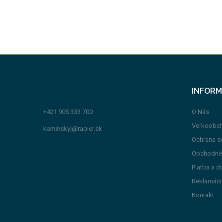
INFORM
+421 905 333 700
O Nás
Veľkoobc
kaminskyj@rapier.sk
Ochrana s
Obchodné
Platba a d
Reklamáci
Kontakt