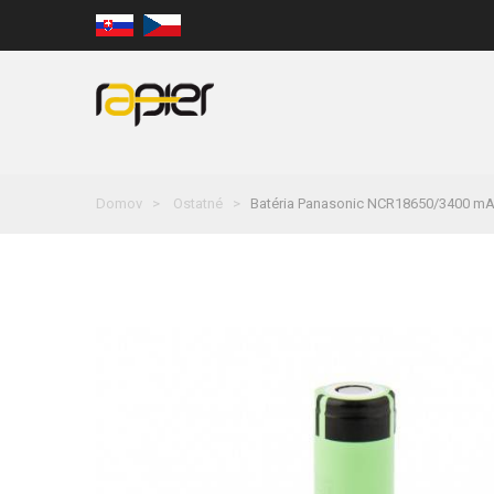
Domov
Ostatné
Batéria Panasonic NCR18650/3400 mA