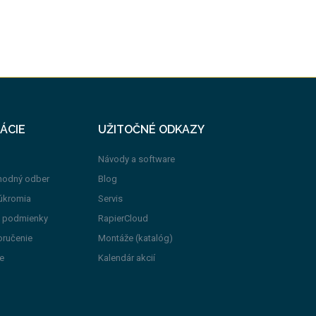
ÁCIE
UŽITOČNÉ ODKAZY
Návody a software
hodný odber
Blog
úkromia
Servis
 podmienky
RapierCloud
oručenie
Montáže (katalóg)
e
Kalendár akcií