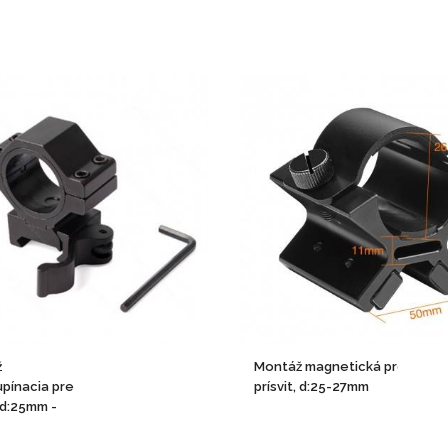
ž
Montáž magnetická pre
upínacia pre
prísvit, d:25-27mm
, d:25mm -