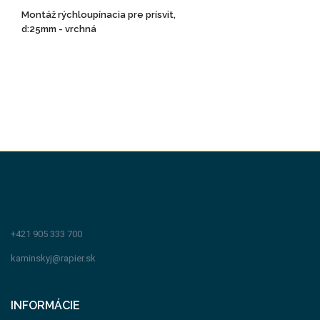
Montáž rýchloupínacia pre prísvit,
d:25mm - vrchná
+421 905 333 700
kaminskyj@rapier.sk
INFORMÁCIE