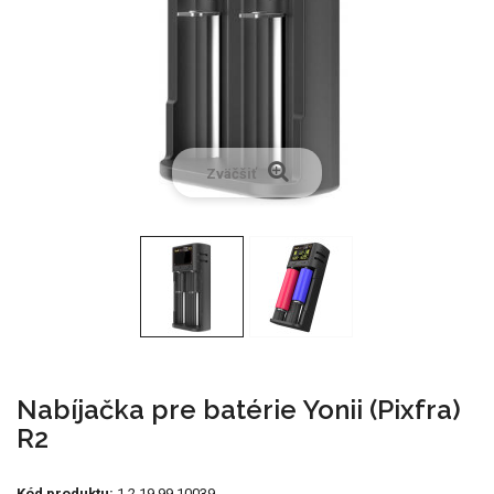
Zväčšiť
Nabíjačka pre batérie Yonii (Pixfra)
R2
Kód produktu:
1.2.19.99.10039