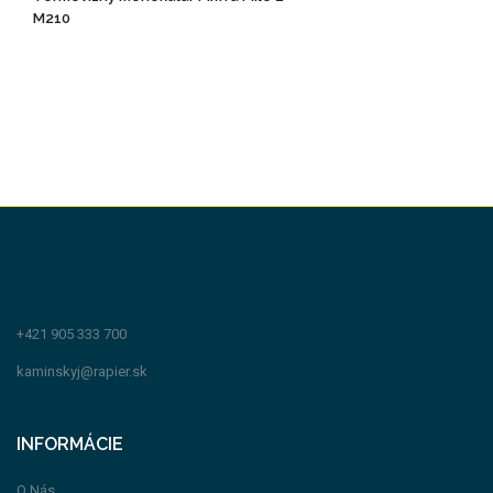
M210
+421 905 333 700
kaminskyj@rapier.sk
INFORMÁCIE
O Nás