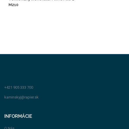
M210
+421 905 333 700
kaminskyj@rapier.sk
INFORMÁCIE
O Nás