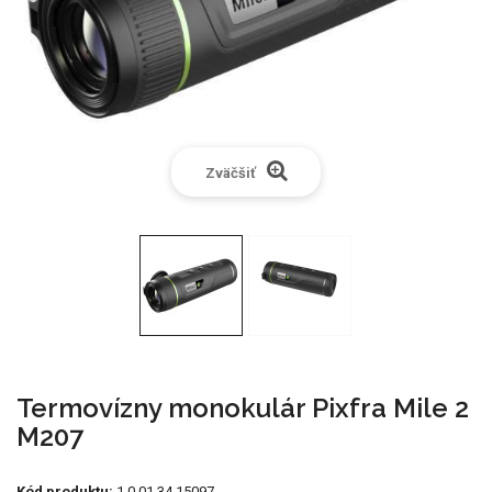
Zväčšiť
Termovízny monokulár Pixfra Mile 2
M207
Kód produktu:
1.0.01.34.15097