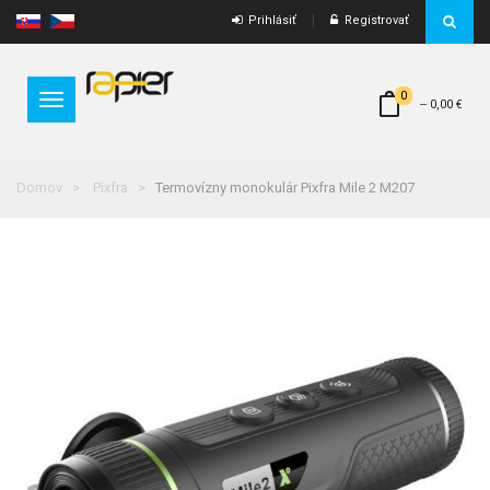
Prihlásiť
Registrovať
0
Toggle
--
0,00 €
navigation
Domov
Pixfra
Termovízny monokulár Pixfra Mile 2 M207