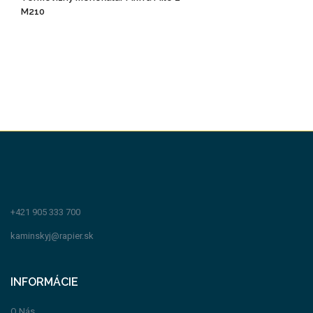
M210
+421 905 333 700
kaminskyj@rapier.sk
INFORMÁCIE
O Nás