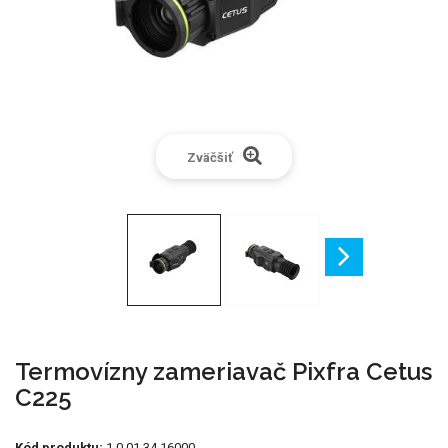
Zväčšiť
Termovízny zameriavač Pixfra Cetus
C225
Kód produktu:
1.0.01.34.16000